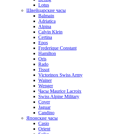
Lotus
Швейцарские часы
Balmain
Adriatica
Alpina
Calvin Klein
Certina
Epos
Frederique Constant
Hamilton
Oris
Rado
Tissot
Victorinox Swiss Army
Wainer
Wenger
Часы Maurice Lacroix
Swiss Alpine Military
Cover
Jaguar
Candino
Японские часы
Casio
Orient