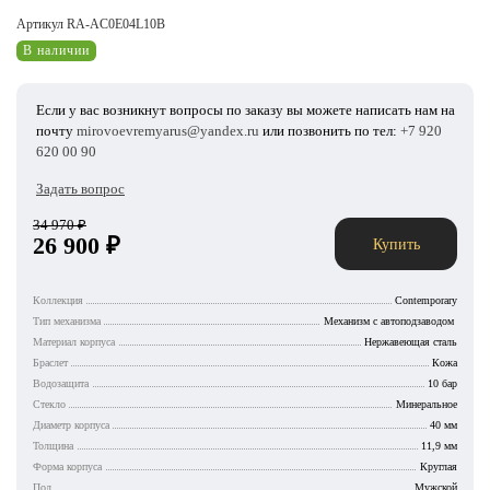
Артикул RA-AC0E04L10B
В наличии
Если у вас возникнут вопросы по заказу вы можете написать нам на
почту
mirovoevremyarus@yandex.ru
или позвонить по тел:
+7 920
620 00 90
Задать вопрос
34 970
₽
26 900
₽
Купить
Коллекция
Contemporary
Тип механизма
Механизм с автоподзаводом
Материал корпуса
Нержавеющая сталь
Браслет
Кожа
Водозащита
10 бар
Стекло
Минеральное
Диаметр корпуса
40 мм
Толщина
11,9 мм
Форма корпуса
Круглая
Пол
Мужской