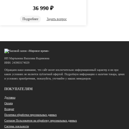
36 990
₽
Подробнее
Задать вопрос
ИП Мартынова Василина Вадимовна
ИНН: 243903174029
Обращаем ваше внимание, что сайт носит исключительно информационный характер и ни при
каких условиях не является публичной офертой. Подробную информацию о наличии товара, ценах
и условиях приобретения, пожалуйста, уточняйте у наших менеджеров.
ПОКУПАТЕЛЯМ
Доставка
Оплата
Возврат
Политика обработки персональных данных
Согласие Пользователя на обработку персональных данных
Система лояльности