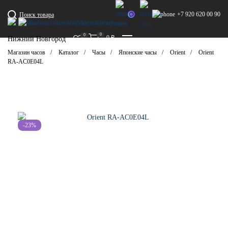
+7 920 620 00 90
Поиск товара
0
0
0
₽
Нижний Новгород
Магазин часов
Каталог
Часы
Японские часы
Orient
Orient
RA-AC0E04L
-23%