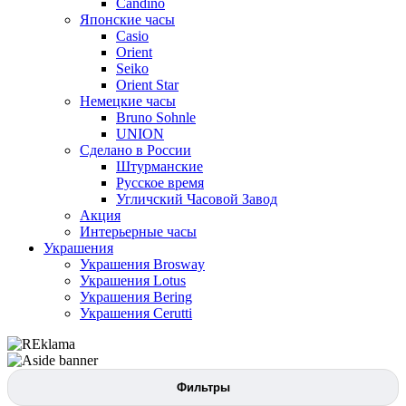
Candino
Японские часы
Casio
Orient
Seiko
Orient Star
Немецкие часы
Bruno Sohnle
UNION
Сделано в России
Штурманские
Русское время
Угличский Часовой Завод
Акция
Интерьерные часы
Украшения
Украшения Brosway
Украшения Lotus
Украшения Bering
Украшения Cerutti
Фильтры