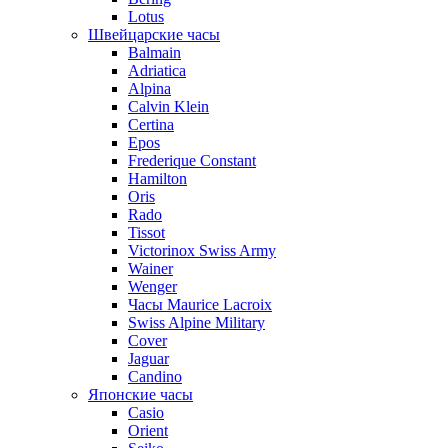
Lotus
Швейцарские часы
Balmain
Adriatica
Alpina
Calvin Klein
Certina
Epos
Frederique Constant
Hamilton
Oris
Rado
Tissot
Victorinox Swiss Army
Wainer
Wenger
Часы Maurice Lacroix
Swiss Alpine Military
Cover
Jaguar
Candino
Японские часы
Casio
Orient