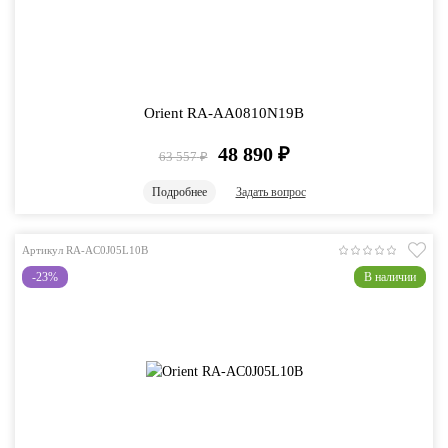
Orient RA-AA0810N19B
48 890
₽
63 557
₽
Подробнее
Задать вопрос
Артикул RA-AC0J05L10B
-23%
В наличии