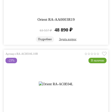
Orient RA-AA0003R19
48 890
₽
63 557
₽
Подробнее
Задать вопрос
Артикул RA-AC0E04L10B
-23%
В наличии