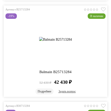
Артикул B25713284
-19%
В наличии
Balmain B25713284
42 430
₽
52 430
₽
Подробнее
Задать вопрос
Артикул B30713284