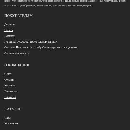
каких условиях не является публичной офертой. Подробную информацию о наличии товара, ценах
и условиях приобретения, пожалуйста, уточняйте у наших менеджеров.
ПОКУПАТЕЛЯМ
Доставка
Оплата
Возврат
Политика обработки персональных данных
Согласие Пользователя на обработку персональных данных
Система лояльности
О КОМПАНИИ
О нас
Отзывы
Контакты
Партнерам
Вакансии
КАТАЛОГ
Часы
Украшения