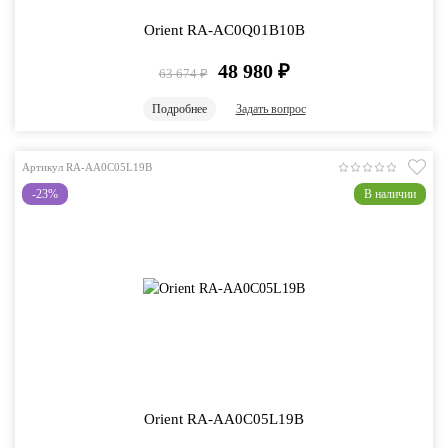
Orient RA-AC0Q01B10B
48 980
₽
63 674
₽
Подробнее
Задать вопрос
Артикул RA-AA0C05L19B
-23%
В наличии
Orient RA-AA0C05L19B