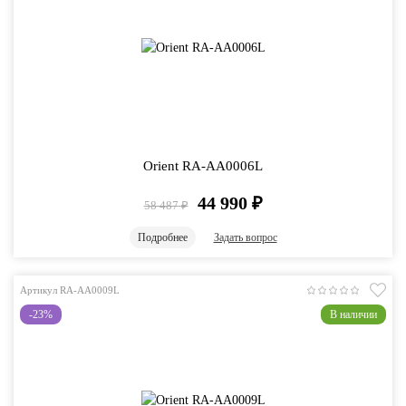
Orient RA-AA0006L
44 990
₽
58 487
₽
Подробнее
Задать вопрос
Артикул RA-AA0009L
-23%
В наличии