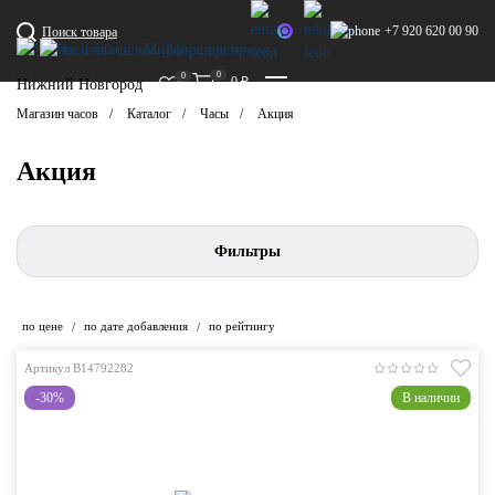
+7 920 620 00 90
Поиск товара
0
0
0
₽
Нижний Новгород
Магазин часов
Каталог
Часы
Акция
Акция
Фильтры
по цене
по дате добавления
по рейтингу
/
/
Артикул B14792282
-30%
В наличии