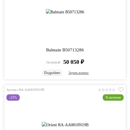
Balmain B50713286
50 050
₽
70 050
₽
Подробнее
Задать вопрос
Артикул RA-AA0810N19B
-23%
В наличии