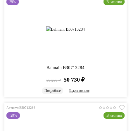
29%
В наличии
Balmain B30713284
50 730
₽
39 230
₽
Подробнее
Задать вопрос
Артикул B50713286
-29%
В наличии