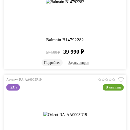
Balmain B14792282
39 990
₽
57 100
₽
Подробнее
Задать вопрос
Артикул RA-AA0003R19
-23%
В наличии