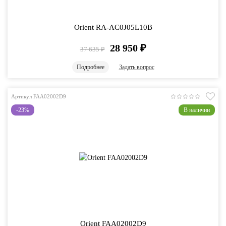
Orient RA-AC0J05L10B
28 950
₽
37 635
₽
Подробнее
Задать вопрос
Артикул FAA02002D9
-23%
В наличии
Orient FAA02002D9