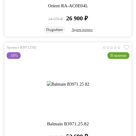
Orient RA-AC0E04L
26 900
₽
34 970
₽
Подробнее
Задать вопрос
Артикул B39712582
-16%
В наличии
Balmain B3971.25.82