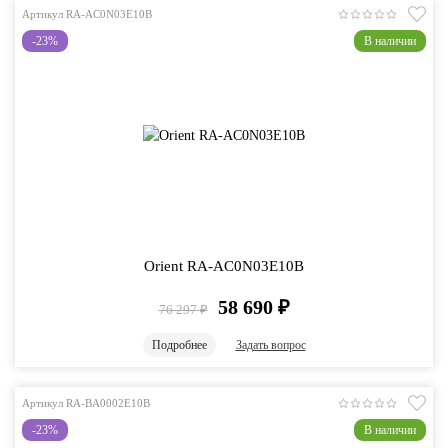
Артикул RA-AC0N03E10B
-23%
В наличии
Orient RA-AC0N03E10B
58 690
₽
76 297
₽
Подробнее
Задать вопрос
Артикул RA-BA0002E10B
-23%
В наличии