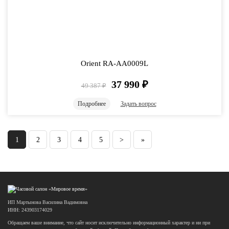
Orient RA-AA0009L
37 990
₽
49 387
₽
Подробнее
Задать вопрос
1
2
3
4
5
>
»
ИП Мартынова Василина Вадимовна
ИНН: 243903174029
Обращаем ваше внимание, что сайт носит исключительно информационный характер и ни при