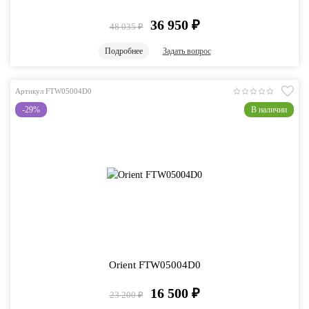
36 950
₽
48 035
₽
Подробнее
Задать вопрос
Артикул FTW05004D0
-29%
В наличии
Orient FTW05004D0
16 500
₽
23 200
₽