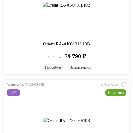
Orient RA-AK0401L10B
39 790
₽
51 727
₽
Подробнее
Задать вопрос
Артикул RA-TX0203S10B
-23%
В наличии