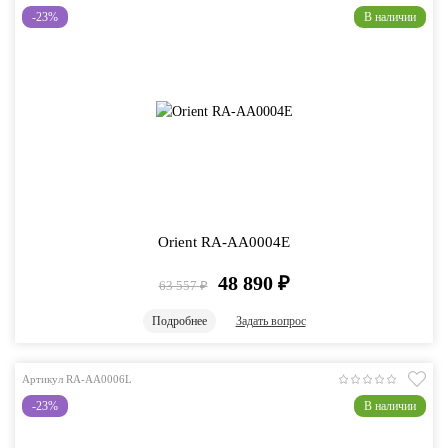
-23%
В наличии
Orient RA-AA0004E
48 890
₽
63 557
₽
Подробнее
Задать вопрос
Артикул RA-AA0006L
-23%
В наличии