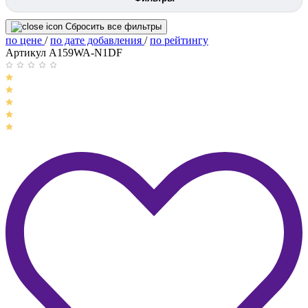
Сбросить все фильтры
по цене
/
по дате добавления
/
по рейтингу
Артикул A159WA-N1DF