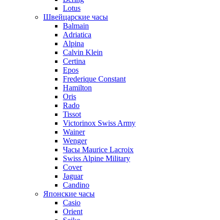
Lotus
Швейцарские часы
Balmain
Adriatica
Alpina
Calvin Klein
Certina
Epos
Frederique Constant
Hamilton
Oris
Rado
Tissot
Victorinox Swiss Army
Wainer
Wenger
Часы Maurice Lacroix
Swiss Alpine Military
Cover
Jaguar
Candino
Японские часы
Casio
Orient