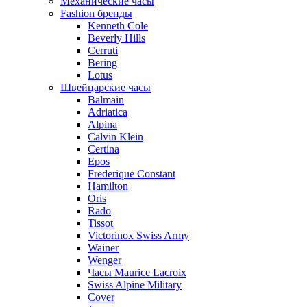
Механические часы
Fashion бренды
Kenneth Cole
Beverly Hills
Cerruti
Bering
Lotus
Швейцарские часы
Balmain
Adriatica
Alpina
Calvin Klein
Certina
Epos
Frederique Constant
Hamilton
Oris
Rado
Tissot
Victorinox Swiss Army
Wainer
Wenger
Часы Maurice Lacroix
Swiss Alpine Military
Cover