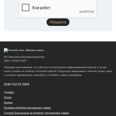
ИП Мартынова Василина Вадимовна
ИНН: 243903174029
Обращаем ваше внимание, что сайт носит исключительно информационный характер и ни при
каких условиях не является публичной офертой. Подробную информацию о наличии товара, ценах
и условиях приобретения, пожалуйста, уточняйте у наших менеджеров.
ПОКУПАТЕЛЯМ
Доставка
Оплата
Возврат
Политика обработки персональных данных
Согласие Пользователя на обработку персональных данных