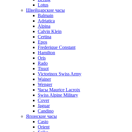
Lotus
Швейцарские часы
Balmain
Adriatica
Alpina
Calvin Klein
Certina
Epos
Frederique Constant
Hamilton
Oris
Rado
Tissot
Victorinox Swiss Army
Wainer
Wenger
Часы Maurice Lacroix
Swiss Alpine Military
Cover
Jaguar
Candino
Японские часы
Casio
Orient