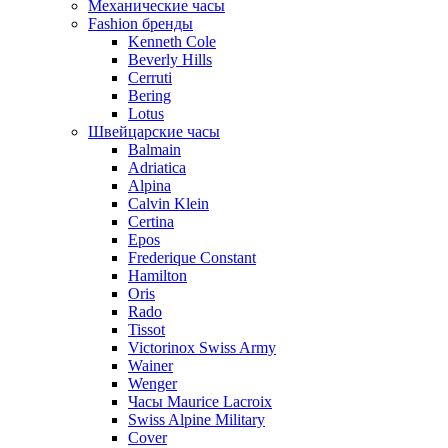
Механические часы
Fashion бренды
Kenneth Cole
Beverly Hills
Cerruti
Bering
Lotus
Швейцарские часы
Balmain
Adriatica
Alpina
Calvin Klein
Certina
Epos
Frederique Constant
Hamilton
Oris
Rado
Tissot
Victorinox Swiss Army
Wainer
Wenger
Часы Maurice Lacroix
Swiss Alpine Military
Cover