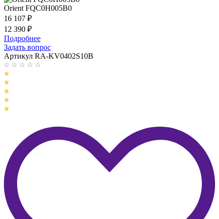
Orient FQC0H005B0
16 107
₽
12 390
₽
Подробнее
Задать вопрос
Артикул RA-KV0402S10B