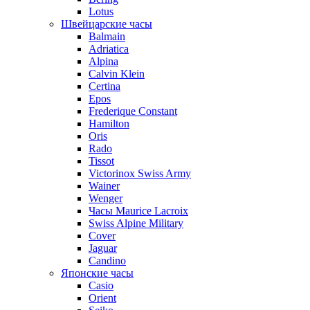
Lotus
Швейцарские часы
Balmain
Adriatica
Alpina
Calvin Klein
Certina
Epos
Frederique Constant
Hamilton
Oris
Rado
Tissot
Victorinox Swiss Army
Wainer
Wenger
Часы Maurice Lacroix
Swiss Alpine Military
Cover
Jaguar
Candino
Японские часы
Casio
Orient