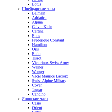
Lotus
Швейцарские часы
Balmain
Adriatica
Alpina
Calvin Klein
Certina
Epos
Frederique Constant
Hamilton
Oris
Rado
Tissot
Victorinox Swiss Army
Wainer
Wenger
Часы Maurice Lacroix
Swiss Alpine Military
Cover
Jaguar
Candino
Японские часы
Casio
Orient