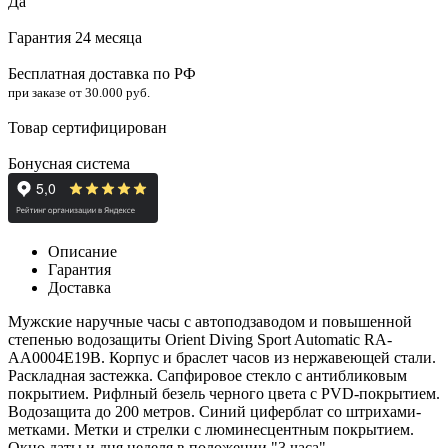
Да
Гарантия 24 месяца
Бесплатная доставка по РФ
при заказе от 30.000 руб.
Товар сертифицирован
Бонусная система
Описание
Гарантия
Доставка
Мужские наручные часы с автоподзаводом и повышенной
степенью водозащиты Orient Diving Sport Automatic RA-
AA0004E19B. Корпус и браслет часов из нержавеющей стали.
Раскладная застежка.
Сапфировое стекло
с антибликовым
покрытием.
Рифлный безель
черного цвета с PVD-
покрытием
.
Водозащита до 200 метров. Синий циферблат со штрихами-
метками. Метки и стрелки с люминесцентным покрытием.
Окно даты и дня неделя в положении "3 часа".