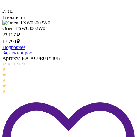
-23%
В наличии
Orient FSW03002W0
23 127
₽
17 790
₽
Подробнее
Задать вопрос
Артикул RA-AC0R03Y30B