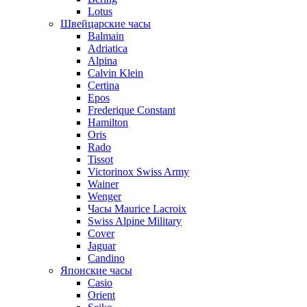
Lotus
Швейцарские часы
Balmain
Adriatica
Alpina
Calvin Klein
Certina
Epos
Frederique Constant
Hamilton
Oris
Rado
Tissot
Victorinox Swiss Army
Wainer
Wenger
Часы Maurice Lacroix
Swiss Alpine Military
Cover
Jaguar
Candino
Японские часы
Casio
Orient