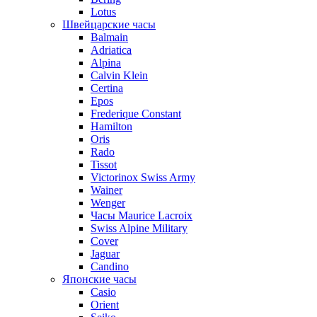
Lotus
Швейцарские часы
Balmain
Adriatica
Alpina
Calvin Klein
Certina
Epos
Frederique Constant
Hamilton
Oris
Rado
Tissot
Victorinox Swiss Army
Wainer
Wenger
Часы Maurice Lacroix
Swiss Alpine Military
Cover
Jaguar
Candino
Японские часы
Casio
Orient