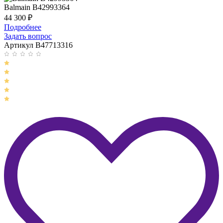
Balmain B42993364
44 300
₽
Подробнее
Задать вопрос
Артикул B47713316