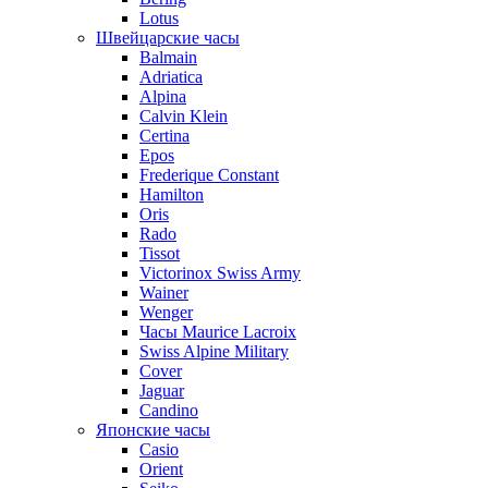
Lotus
Швейцарские часы
Balmain
Adriatica
Alpina
Calvin Klein
Certina
Epos
Frederique Constant
Hamilton
Oris
Rado
Tissot
Victorinox Swiss Army
Wainer
Wenger
Часы Maurice Lacroix
Swiss Alpine Military
Cover
Jaguar
Candino
Японские часы
Casio
Orient