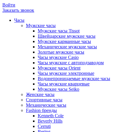
Войти
Заказать звонок
Часы
Мужские часы
Мужские часы Tissot
Швейцарские мужские часы
Мужские карманные часы
Механические мужские часы
Золотые мужские часы
Часы мужские Casio
Часы мужские с автоподзаводом
Мужские часы Orient
Часы мужские электронные
Водонепроницаемые мужские часы
Часы мужские кварцевые
Мужские часы Seiko
Женские часы
Спортивные часы
Механические часы
Fashion бренды
Kenneth Cole
Beverly Hills
Cerruti
Bering