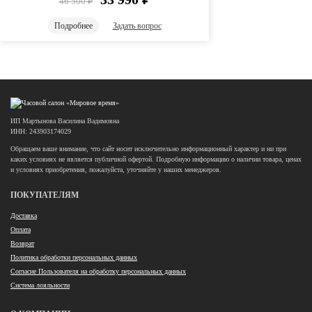
46 500
₽
Подробнее
Задать вопрос
ИП Мартынова Василина Вадимовна
ИНН: 243903174029
Обращаем ваше внимание, что сайт носит исключительно информационный характер и ни при
каких условиях не является публичной офертой. Подробную информацию о наличии товара, ценах
и условиях приобретения, пожалуйста, уточняйте у наших менеджеров.
ПОКУПАТЕЛЯМ
Доставка
Оплата
Возврат
Политика обработки персональных данных
Согласие Пользователя на обработку персональных данных
Система лояльности