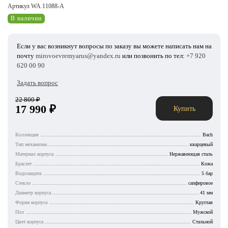
Артикул WA.11088-A
В наличии
Если у вас возникнут вопросы по заказу вы можете написать нам на
почту
mirovoevremyarus@yandex.ru
или позвонить по тел:
+7 920
620 00 90
Задать вопрос
22 800
₽
17 990
₽
Купить
Коллекция
Bach
Тип механизма
кварцевый
Материал корпуса
Нержавеющая сталь
Браслет
Кожа
Водозащита
5 бар
Стекло
сапфировое
Диаметр корпуса
41 мм
Форма корпуса
Круглая
Пол
Мужской
Цвет корпуса
Стальной