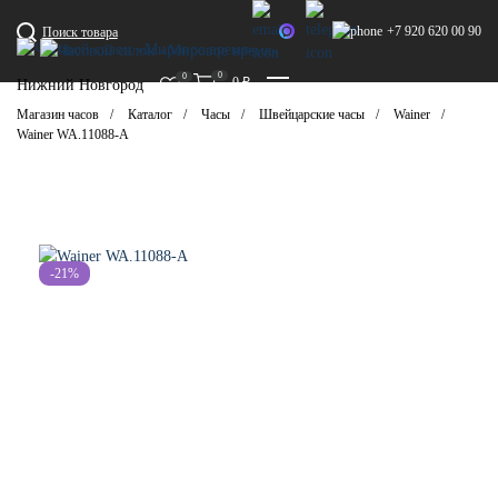
+7 920 620 00 90
Поиск товара
0
0
0
₽
Нижний Новгород
Магазин часов
Каталог
Часы
Швейцарские часы
Wainer
Wainer WA.11088-A
-21%