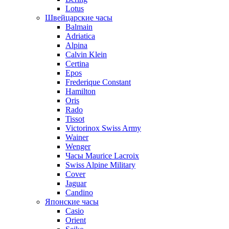
Lotus
Швейцарские часы
Balmain
Adriatica
Alpina
Calvin Klein
Certina
Epos
Frederique Constant
Hamilton
Oris
Rado
Tissot
Victorinox Swiss Army
Wainer
Wenger
Часы Maurice Lacroix
Swiss Alpine Military
Cover
Jaguar
Candino
Японские часы
Casio
Orient