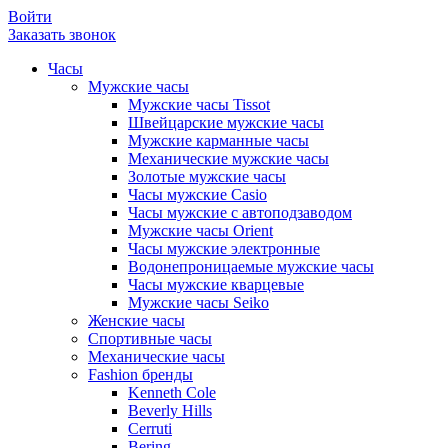
Войти
Заказать звонок
Часы
Мужские часы
Мужские часы Tissot
Швейцарские мужские часы
Мужские карманные часы
Механические мужские часы
Золотые мужские часы
Часы мужские Casio
Часы мужские с автоподзаводом
Мужские часы Orient
Часы мужские электронные
Водонепроницаемые мужские часы
Часы мужские кварцевые
Мужские часы Seiko
Женские часы
Спортивные часы
Механические часы
Fashion бренды
Kenneth Cole
Beverly Hills
Cerruti
Bering