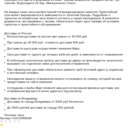
стрелки. Водозащита 20 бар. Минеральное стекло.
На каждые наши часы распространяется международная гарантия. Гарантийный
срок может варьироваться в зависимости от политики бренда. Подробнее о
гарантии на конкретные часы можете уточнить у наших менеджеров. В комплекте
документов, поставляемых с часами, обязательно будет идти справка об условиях
гарантии и гарантийного обслуживания.
Доставка по России
Бесплатная доставка по россии при заказе от 30 000 руб.
При заказе до 30 000 руб. стоимость доставки 900 руб.
Доставку из рук в руки осуществляет компания Major.
Срок доставки от одного до четырех рабочих дней, в зависимости от направления.
В небольших населенных пунктах доставка до двери не производится, получателя
вызывают на отделение связи для получения отправления.
При оформлении доставки обязательно укажите свой почтовый адрес (с индексом)
и контактный телефон.
Нахождение вашего отправления можно отслеживать по номеру, который мы вам
предоставим на сайте компании.
Сотрудники службы Major позвонят вам для согласования времени доставки. все
отправления вручаются лично адресату под расписку.
Доставка по Владимиру
Доставка по городу Владимиру от 5000 руб бесплатно.
До 5000 рублей доставка по городу 500 рублей.
Похожие часы
Артикул VJ21/3466040