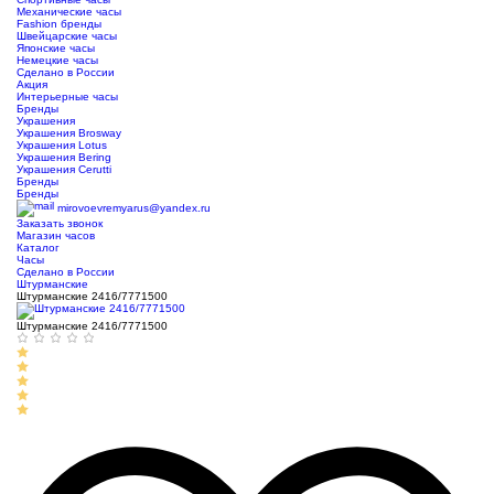
Механические часы
Fashion бренды
Швейцарские часы
Японские часы
Немецкие часы
Сделано в России
Акция
Интерьерные часы
Бренды
Украшения
Украшения Brosway
Украшения Lotus
Украшения Bering
Украшения Cerutti
Бренды
Бренды
mirovoevremyarus@yandex.ru
Заказать звонок
Магазин часов
Каталог
Часы
Сделано в России
Штурманские
Штурманские 2416/7771500
Штурманские 2416/7771500