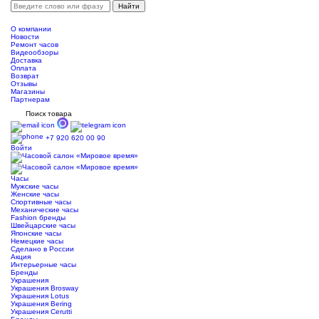
О компании
Новости
Ремонт часов
Видеообзоры
Доставка
Оплата
Возврат
Отзывы
Магазины
Партнерам
Поиск товара
+7 920 620 00 90
Войти
Часы
Мужские часы
Женские часы
Спортивные часы
Механические часы
Fashion бренды
Швейцарские часы
Японские часы
Немецкие часы
Сделано в России
Акция
Интерьерные часы
Бренды
Украшения
Украшения Brosway
Украшения Lotus
Украшения Bering
Украшения Cerutti