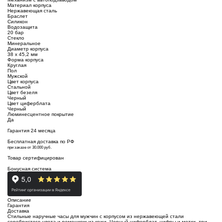
Материал корпуса
Нержавеющая сталь
Браслет
Силикон
Водозащита
20 бар
Стекло
Минеральное
Диаметр корпуса
38 х 45,2 мм
Форма корпуса
Круглая
Пол
Мужской
Цвет корпуса
Стальной
Цвет безеля
Черный
Цвет циферблата
Черный
Люминесцентное покрытие
Да
Гарантия 24 месяца
Бесплатная доставка по РФ
при заказе от 30.000 руб.
Товар сертифицирован
Бонусная система
Описание
Гарантия
Доставка
Стильные наручные часы для мужчин с корпусом из нержавеющей стали
серебристого цвета и ремешком из кожи. Черный циферблат, цифры и метки, три