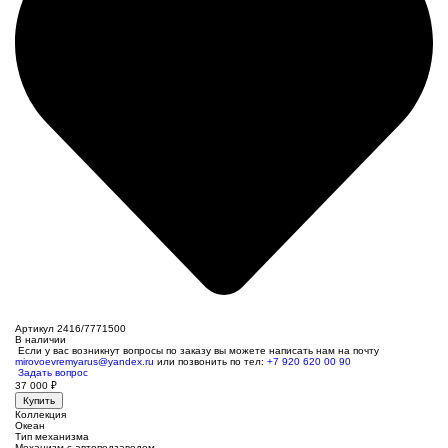
Артикул 2416/7771500
В наличии
Если у вас возникнут вопросы по заказу вы можете написать нам на почту
mirovoevremyarus@yandex.ru
или позвонить по тел:
+7 920 620 00 90
Задать вопрос
37 000
₽
Купить
Коллекция
Океан
Тип механизма
Механизм с автоподзаводом