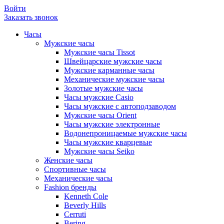
Войти
Заказать звонок
Часы
Мужские часы
Мужские часы Tissot
Швейцарские мужские часы
Мужские карманные часы
Механические мужские часы
Золотые мужские часы
Часы мужские Casio
Часы мужские с автоподзаводом
Мужские часы Orient
Часы мужские электронные
Водонепроницаемые мужские часы
Часы мужские кварцевые
Мужские часы Seiko
Женские часы
Спортивные часы
Механические часы
Fashion бренды
Kenneth Cole
Beverly Hills
Cerruti
Bering