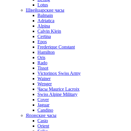
Lotus
Швейцарские часы
Balmain
Adriatica
Alpina
Calvin Klein
Certina
Epos
Frederique Constant
Hamilton
Oris
Rado
Tissot
Victorinox Swiss Army
Wainer
Wenger
Часы Maurice Lacroix
Swiss Alpine Military
Cover
Jaguar
Candino
Японские часы
Casio
Orient