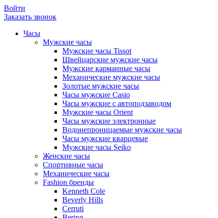
Войти
Заказать звонок
Часы
Мужские часы
Мужские часы Tissot
Швейцарские мужские часы
Мужские карманные часы
Механические мужские часы
Золотые мужские часы
Часы мужские Casio
Часы мужские с автоподзаводом
Мужские часы Orient
Часы мужские электронные
Водонепроницаемые мужские часы
Часы мужские кварцевые
Мужские часы Seiko
Женские часы
Спортивные часы
Механические часы
Fashion бренды
Kenneth Cole
Beverly Hills
Cerruti
Bering