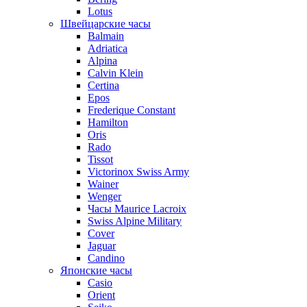
Lotus
Швейцарские часы
Balmain
Adriatica
Alpina
Calvin Klein
Certina
Epos
Frederique Constant
Hamilton
Oris
Rado
Tissot
Victorinox Swiss Army
Wainer
Wenger
Часы Maurice Lacroix
Swiss Alpine Military
Cover
Jaguar
Candino
Японские часы
Casio
Orient