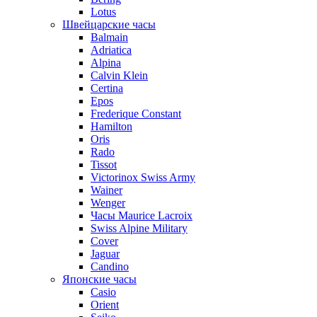
Lotus
Швейцарские часы
Balmain
Adriatica
Alpina
Calvin Klein
Certina
Epos
Frederique Constant
Hamilton
Oris
Rado
Tissot
Victorinox Swiss Army
Wainer
Wenger
Часы Maurice Lacroix
Swiss Alpine Military
Cover
Jaguar
Candino
Японские часы
Casio
Orient