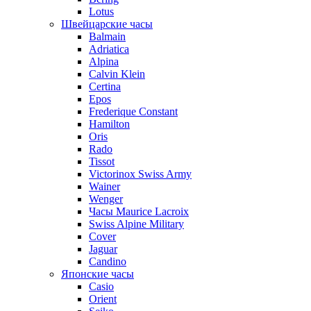
Lotus
Швейцарские часы
Balmain
Adriatica
Alpina
Calvin Klein
Certina
Epos
Frederique Constant
Hamilton
Oris
Rado
Tissot
Victorinox Swiss Army
Wainer
Wenger
Часы Maurice Lacroix
Swiss Alpine Military
Cover
Jaguar
Candino
Японские часы
Casio
Orient