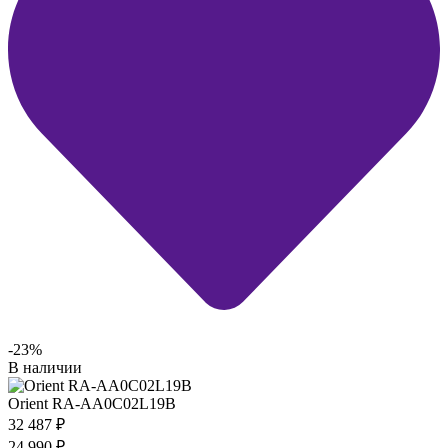
-23%
В наличии
Orient RA-AA0C02L19B
32 487
₽
24 990
₽