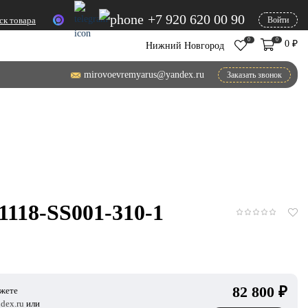
+7 920 620 00 90
ск товара
Войти
0
0
0
₽
Нижний Новгород
mirovoevremyarus@yandex.ru
Заказать звонок
1118-SS001-310-1
82 800
₽
ожете
dex.ru
или