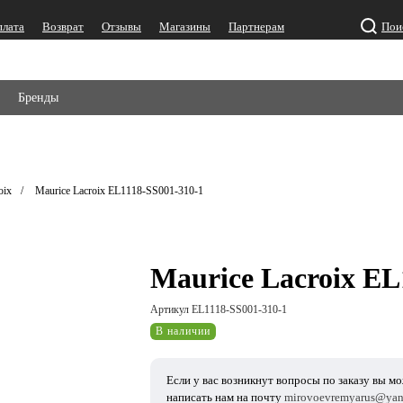
плата
Возврат
Отзывы
Магазины
Партнерам
Пои
Бренды
oix
Maurice Lacroix EL1118-SS001-310-1
Maurice Lacroix EL
Артикул EL1118-SS001-310-1
В наличии
Если у вас возникнут вопросы по заказу вы м
написать нам на почту
mirovoevremyarus@yan