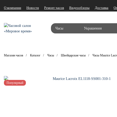
О компании
Новости
Ремонт часов
Видеообзоры
Доставка
О
Часы
Украшения
Магазин часов
Каталог
Часы
Швейцарские часы
Часы Maurice Lacr
Популярный