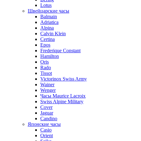
Lotus
Швейцарские часы
Balmain
Adriatica
Alpina
Calvin Klein
Certina
Epos
Frederique Constant
Hamilton
Oris
Rado
Tissot
Victorinox Swiss Army
Wainer
Wenger
Часы Maurice Lacroix
Swiss Alpine Military
Cover
Jaguar
Candino
Японские часы
Casio
Orient