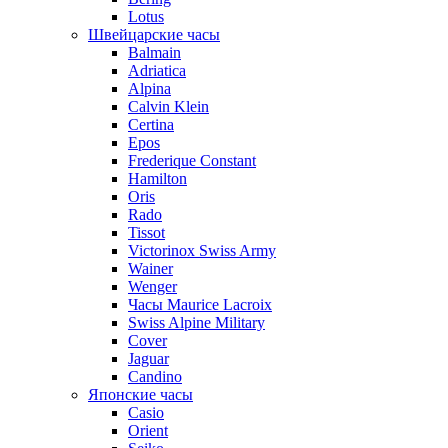
Lotus
Швейцарские часы
Balmain
Adriatica
Alpina
Calvin Klein
Certina
Epos
Frederique Constant
Hamilton
Oris
Rado
Tissot
Victorinox Swiss Army
Wainer
Wenger
Часы Maurice Lacroix
Swiss Alpine Military
Cover
Jaguar
Candino
Японские часы
Casio
Orient