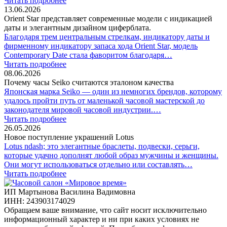
Читать подробнее
13.06.2026
Orient Star представляет современные модели с индикацией
даты и элегантным дизайном циферблата.
Благодаря трем центральным стрелкам, индикатору даты и
фирменному индикатору запаса хода Orient Star, модель
Contemporary Date стала фаворитом благодаря…
Читать подробнее
08.06.2026
Почему часы Seiko считаются эталоном качества
Японская марка Seiko — один из немногих брендов, которому
удалось пройти путь от маленькой часовой мастерской до
законодателя мировой часовой индустрии.…
Читать подробнее
26.05.2026
Новое поступление украшений Lotus
Lotus ndash; это элегантные браслеты, подвески, серьги,
которые удачно дополнят любой образ мужчины и женщины.
Они могут использоваться отдельно или составлять…
Читать подробнее
ИП Мартынова Василина Вадимовна
ИНН: 243903174029
Обращаем ваше внимание, что сайт носит исключительно
информационный характер и ни при каких условиях не