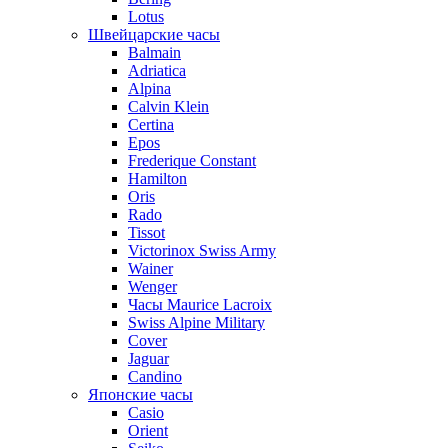
Lotus
Швейцарские часы
Balmain
Adriatica
Alpina
Calvin Klein
Certina
Epos
Frederique Constant
Hamilton
Oris
Rado
Tissot
Victorinox Swiss Army
Wainer
Wenger
Часы Maurice Lacroix
Swiss Alpine Military
Cover
Jaguar
Candino
Японские часы
Casio
Orient