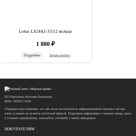
Lotus LS2442-3/112 кольцо
1 880
₽
Подробнее
Задать вопрос
ИП Мартынова Василина Вадимовна
ИНН: 243903174029
Обращаем ваше внимание, что сайт носит исключительно информационный характер и ни при
каких условиях не является публичной офертой. Подробную информацию о наличии товара, ценах
и условиях приобретения, пожалуйста, уточняйте у наших менеджеров.
ПОКУПАТЕЛЯМ