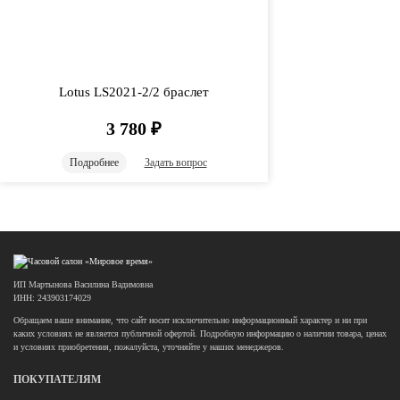
Lotus LS2021-2/2 браслет
3 780
₽
Подробнее
Задать вопрос
ИП Мартынова Василина Вадимовна
ИНН: 243903174029
Обращаем ваше внимание, что сайт носит исключительно информационный характер и ни при
каких условиях не является публичной офертой. Подробную информацию о наличии товара, ценах
и условиях приобретения, пожалуйста, уточняйте у наших менеджеров.
ПОКУПАТЕЛЯМ