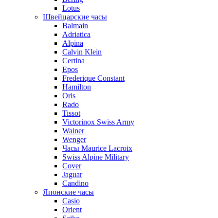
Lotus
Швейцарские часы
Balmain
Adriatica
Alpina
Calvin Klein
Certina
Epos
Frederique Constant
Hamilton
Oris
Rado
Tissot
Victorinox Swiss Army
Wainer
Wenger
Часы Maurice Lacroix
Swiss Alpine Military
Cover
Jaguar
Candino
Японские часы
Casio
Orient