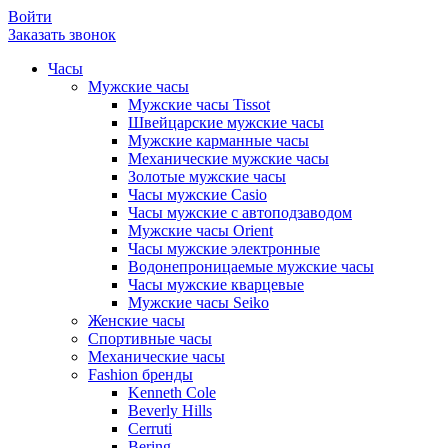
Войти
Заказать звонок
Часы
Мужские часы
Мужские часы Tissot
Швейцарские мужские часы
Мужские карманные часы
Механические мужские часы
Золотые мужские часы
Часы мужские Casio
Часы мужские с автоподзаводом
Мужские часы Orient
Часы мужские электронные
Водонепроницаемые мужские часы
Часы мужские кварцевые
Мужские часы Seiko
Женские часы
Спортивные часы
Механические часы
Fashion бренды
Kenneth Cole
Beverly Hills
Cerruti
Bering