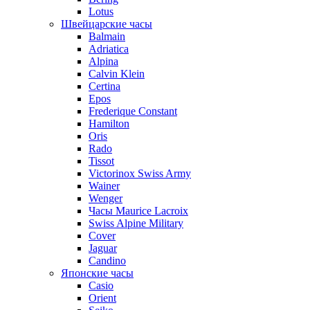
Lotus
Швейцарские часы
Balmain
Adriatica
Alpina
Calvin Klein
Certina
Epos
Frederique Constant
Hamilton
Oris
Rado
Tissot
Victorinox Swiss Army
Wainer
Wenger
Часы Maurice Lacroix
Swiss Alpine Military
Cover
Jaguar
Candino
Японские часы
Casio
Orient